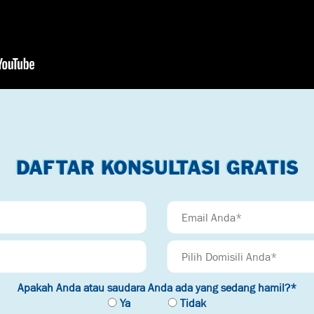
DAFTAR KONSULTASI GRATIS
Pilih Domisili Anda*
Apakah Anda atau saudara Anda ada yang sedang hamil?*
Ya
Tidak